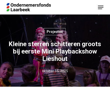
Skip
Menu
to
main
content
Projecten
Kleine sterren schitteren groots
bij eerste Mini Playbackshow
Lieshout
oktober 15, 2025