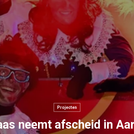
Projecten
aas neemt afscheid in Aar