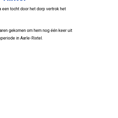
een tocht door het dorp vertrok het
 waren gekomen om hem nog één keer uit
eriode in Aarle-Rixtel.
de inzet van betrokken vrijwilligers,
ijke manier plaatsvinden.