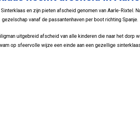
nterklaas en zijn pieten afscheid genomen van Aarle-Rixtel. Na 
gezelschap vanaf de passantenhaven per boot richting Spanje.
ligman uitgebreid afscheid van alle kinderen die naar het dorp
am op sfeervolle wijze een einde aan een gezellige sinterklaasp
eder jaar mooie momenten waarop jong en oud samenkomen. Dankzij 
anuit het dorp kon ook dit afscheid weer op een warme en feestel