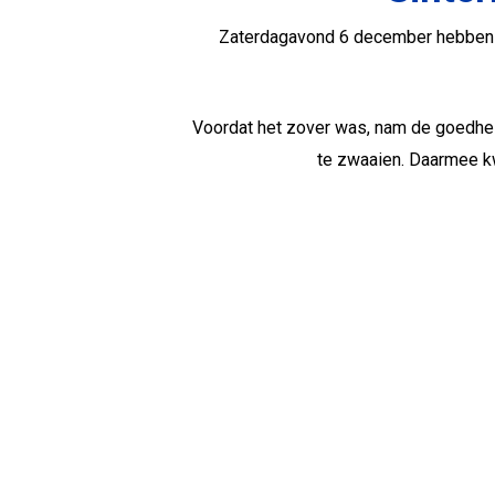
Zaterdagavond 6 december hebben Si
Voordat het zover was, nam de goedhei
te zwaaien. Daarmee kw
De intocht en het afscheid blijven i
organisatoren en steun v